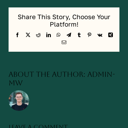
Share This Story, Choose Your
Platform!
Facebook
X
Reddit
LinkedIn
WhatsApp
Telegram
Tumblr
Pinterest
Vk
Xing
Email
About the Author:
admin-
mw
Leave A Comment